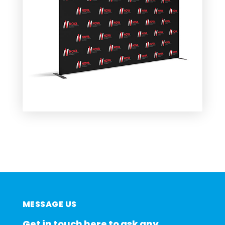
MESSAGE US
Get in touch here
to ask any